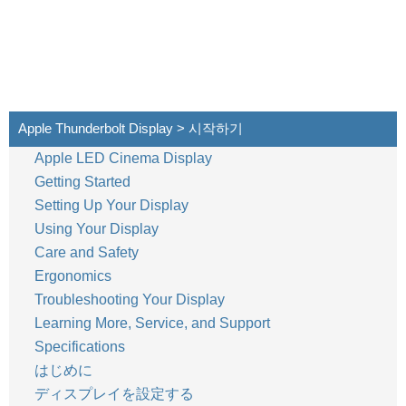
Apple Thunderbolt Display > 시작하기
60
한국어
Apple LED Cinema Display
Getting Started
Setting Up Your Display
Using Your Display
Care and Safety
Ergonomics
Troubleshooting Your Display
Learning More, Service, and Support
Specifications
はじめに
ディスプレイを設定する