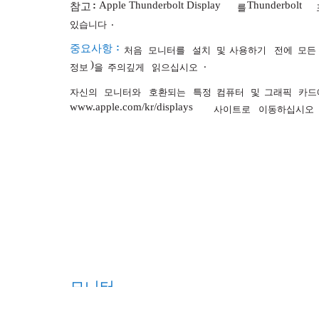
:
Apple Thunderbolt Display
Thunderbolt
참고
를
.
있습니다
:
중요사항
처음
모니터를
설치
및
사용하기
전에
모든
)
.
정보
을
주의깊게
읽으십시오
자신의
모니터와
호환되는
특정
컴퓨터
및
그래픽
카드
www.apple.com/kr/displays
사이트로
이동하십시오
모니터