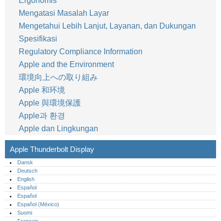
Ergonomis
Mengatasi Masalah Layar
Mengetahui Lebih Lanjut, Layanan, dan Dukungan
Spesifikasi
Regulatory Compliance Information
Apple and the Environment
環境向上への取り組み
Apple 和环境
Apple 與環境保護
Apple과 환경
Apple dan Lingkungan
Apple Thunderbolt Display
Dansk
Deutsch
English
Español
Español
Español (México)‎
Suomi