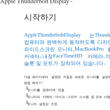
Apple Thunderbolt Display -
시작하기
Apple Thunderbolt Display
Thunde
는
컴퓨터와
완벽하게
동작하도록
디자
, MacBook Pro
와이드스크린
모니터
,
FaceTime HD
,
커넥터
내장
카메라
.
슬롯
및
포트가
장착되어
있습니다
다음
페이지부터
설명된
지침은
새로운
모니터를
설정
:
방법
배우기
Â
모니터를
컴퓨터에
연결
Â
,
,
모니터의
카메라
마이크
스피커
시스템
및
포트
사
Â
모니터
설정값
조정