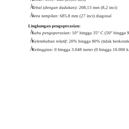
Â
Tebal (dengan dudukan):
208,13 mm (8,2 inci)
Â
Area tampilan:
685,8 mm (27 inci) diagonal
Lingkungan pengoperasian:
Â
Suhu pengoperasian:
10° hingga 35° C (50° hingga 9
Â
Kelembaban relatif:
20% hingga 80% (tidak berkonde
Â
Ketinggian:
0 hingga 3.048 meter (0 hingga 10.000 k