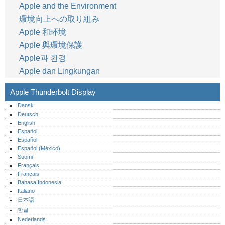
Apple and the Environment
環境向上への取り組み
Apple 和环境
Apple 與環境保護
Apple과 환경
Apple dan Lingkungan
Apple Thunderbolt Display
Dansk
Deutsch
English
Español
Español
Español (México)‎
Suomi
Français
Français
Bahasa Indonesia
Italiano
日本語
한글
Nederlands