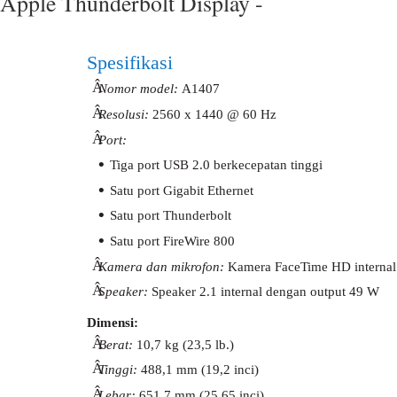
Apple Thunderbolt Display -
Spesifikasi
Â
Nomor model:
A1407
Â
Resolusi:
2560 x 1440 @ 60 Hz
Â
Port:
•
Tiga port USB 2.0 berkecepatan tinggi
•
Satu port Gigabit Ethernet
•
Satu port Thunderbolt
•
Satu port FireWire 800
Â
Kamera dan mikrofon:
Kamera FaceTime HD internal
Â
Speaker:
Speaker 2.1 internal dengan output 49 W
Dimensi:
Â
Berat:
10,7 kg (23,5 lb.)
Â
Tinggi:
488,1 mm (19,2 inci)
Â
Lebar:
651,7 mm (25,65 inci)