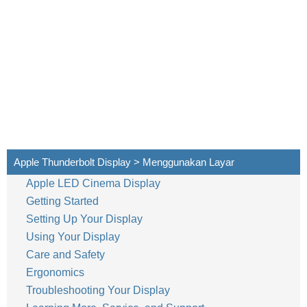
Apple Thunderbolt Display > Menggunakan Layar
Apple LED Cinema Display
80
Bahasa Indonesia
Getting Started
Setting Up Your Display
Using Your Display
Care and Safety
Ergonomics
Troubleshooting Your Display