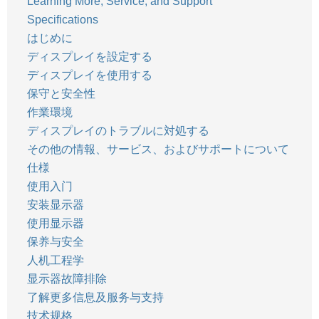
Learning More, Service, and Support
Specifications
はじめに
ディスプレイを設定する
ディスプレイを使用する
保守と安全性
作業環境
ディスプレイのトラブルに対処する
その他の情報、サービス、およびサポートについて
仕様
使用入门
安装显示器
使用显示器
保养与安全
人机工程学
显示器故障排除
了解更多信息及服务与支持
技术规格