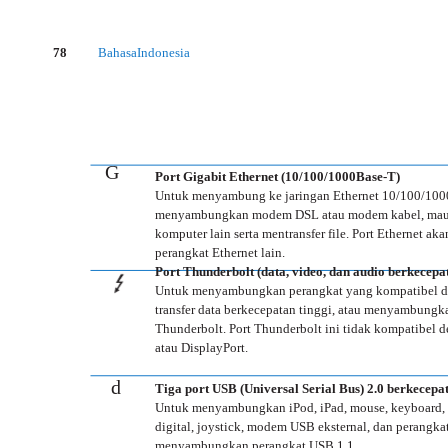
78
Bahasa Indonesia
G
Port Gigabit Ethernet (10/100/1000Base-T)
Untuk menyambung ke jaringan Ethernet 10/100/1000
menyambungkan modem DSL atau modem kabel, ma
komputer lain serta mentransfer file. Port Ethernet ak
perangkat Ethernet lain.
Port Thunderbolt (data, video, dan audio berkecepat
Untuk menyambungkan perangkat yang kompatibel d
transfer data berkecepatan tinggi, atau menyambung
Thunderbolt. Port Thunderbolt ini tidak kompatibel 
atau DisplayPort.
d
Tiga port USB (Universal Serial Bus) 2.0 berkecepat
Untuk menyambungkan iPod, iPad, mouse, keyboard, pr
digital, joystick, modem USB eksternal, dan perangka
menyambungkan perangkat USB 1.1.