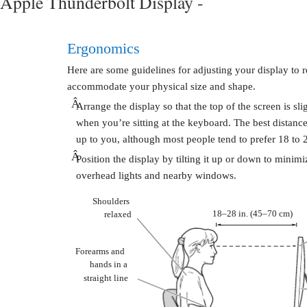
Apple Thunderbolt Display -
Ergonomics
Here are some guidelines for adjusting your display to 
accommodate your physical size and shape.
Â
Arrange the display so that the top of the screen is sl
when you’re sitting at the keyboard. The best distance
up to you, although most people tend to prefer 18 to 
Â
Position the display by tilting it up or down to minimi
overhead lights and nearby windows.
Shoulders
18–28 in. (45–70 cm)
relaxed
Forearms and
hands in a
straight line