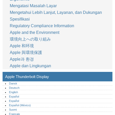
Mengatasi Masalah Layar
Mengetahui Lebih Lanjut, Layanan, dan Dukungan
Spesifikasi
Regulatory Compliance Information
Apple and the Environment
環境向上への取り組み
Apple 和环境
Apple 與環境保護
Apple과 환경
Apple dan Lingkungan
Apple Thunderbolt Display
Dansk
Deutsch
English
Español
Español
Español (México)‎
Suomi
Français