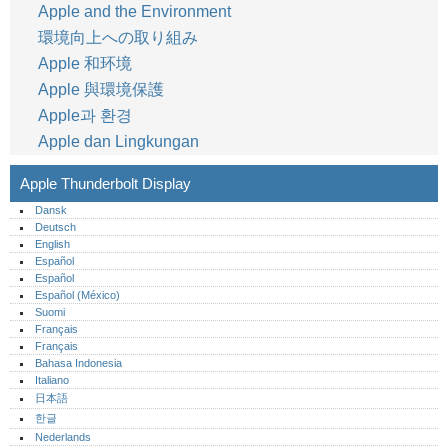
Apple and the Environment
環境向上への取り組み
Apple 和环境
Apple 與環境保護
Apple과 환경
Apple dan Lingkungan
Apple Thunderbolt Display
Dansk
Deutsch
English
Español
Español
Español (México)‎
Suomi
Français
Français
Bahasa Indonesia
Italiano
日本語
한글
Nederlands