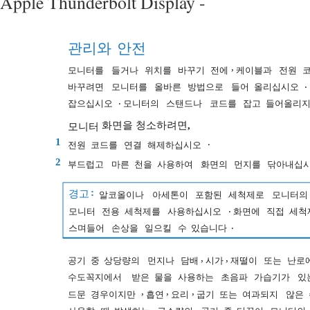
Apple Thunderbolt Display -
관리와
안전
,
모니터를
들거나
위치를
바꾸기
전에
케이블과
전원
.
바꾸려면
모니터를
올바른
방법으로
들어
올리십시오
.
잡으십시오
모니터의
스탠드나
코드를
잡고
들어올리
화면을
청소하려면
,
모니터
1
.
전원
코드를
연결
해제하십시오
2
부드럽고
마른
천을
사용하여
화면의
먼지를
닦아내십
:
경고
알코올이나
아세톤이
포함된
세척제로
모니터의
.
모니터
전용
세척제를
사용하십시오
화면에
직접
세척
.
스며들어
손상을
일으킬
수
있습니다
,
,
공기
중
상당량의
먼지나
담배
시가
재떨이
또는
난로
수도꼭지에서
받은
물을
사용하는
초음파
가습기가
있
,
,
,
드문
경우이지만
흡연
요리
굽기
또는
여과되지
않은