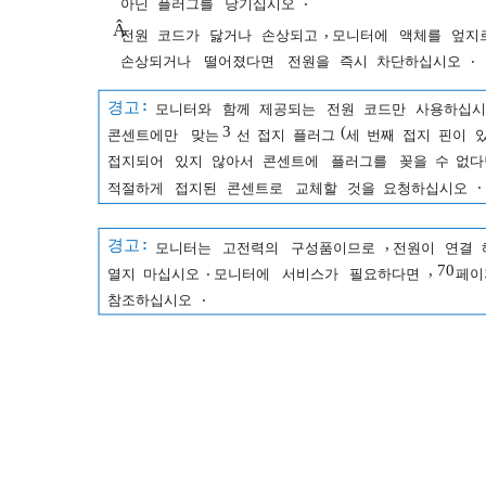
.
아닌
플러그를
당기십시오
Â
,
전원
코드가
닳거나
손상되고
모니터에
액체를
엎지
.
손상되거나
떨어졌다면
전원을
즉시
차단하십시오
:
경고
모니터와
함께
제공되는
전원
코드만
사용하십시
3
(
콘센트에만
맞는
선
접지
플러그
세
번째
접지
핀이
접지되어
있지
않아서
콘센트에
플러그를
꽂을
수
없다
.
적절하게
접지된
콘센트로
교체할
것을
요청하십시오
:
,
경고
모니터는
고전력의
구성품이므로
전원이
연결
.
, 70
열지
마십시오
모니터에
서비스가
필요하다면
페이
.
참조하십시오