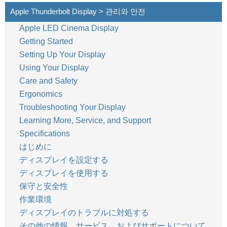
Apple Thunderbolt Display > 관리와 안전
68
한국어
Apple LED Cinema Display
Getting Started
Setting Up Your Display
Using Your Display
Care and Safety
Ergonomics
Troubleshooting Your Display
Learning More, Service, and Support
Specifications
はじめに
ディスプレイを設定する
ディスプレイを使用する
保守と安全性
作業環境
ディスプレイのトラブルに対処する
その他の情報、サービス、およびサポートについて