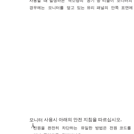
사용할
때
발생하는
극소량의
공기
중
티끌이
모니터의
경우에는
모니터를
덮고
있는
유리
패널의
안쪽
표면에
사용시
아래의
안전
지침을
따르십시오
.
모니터
Â
전원을
완전히
차단하는
유일한
방법은
전원
코드를