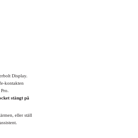
rbolt Display.
afe-kontakten
 Pro.
ocket stängt på
rmen, eller ställ
ssistent.