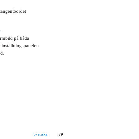
 tangentbordet
m
rmbild på båda
 inställningspanelen
rd.
Svenska
79