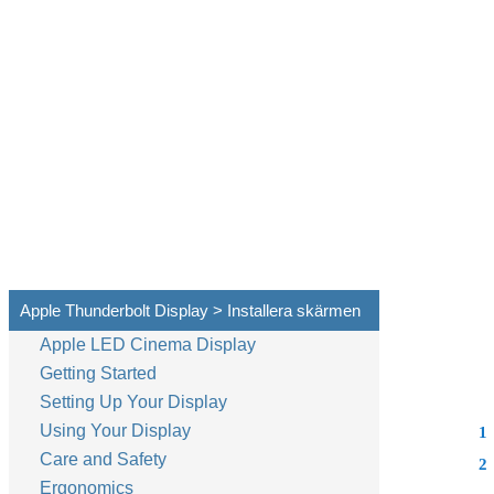
Apple Thunderbolt Display > Installera skärmen
Apple LED Cinema Display
Getting Started
Setting Up Your Display
Using Your Display
1
Care and Safety
2
Ergonomics