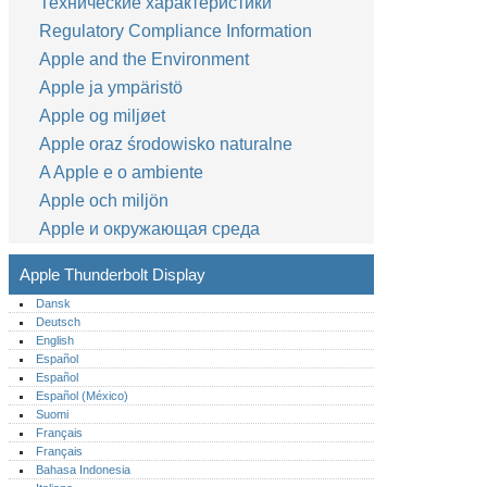
Технические характеристики
Regulatory Compliance Information
Apple and the Environment
Apple ja ympäristö
Apple og miljøet
Apple oraz środowisko naturalne
A Apple e o ambiente
Apple och miljön
Apple и окружающая среда
Apple Thunderbolt Display
Dansk
Deutsch
English
Español
Español
Español (México)‎
Suomi
Français
Français
Bahasa Indonesia