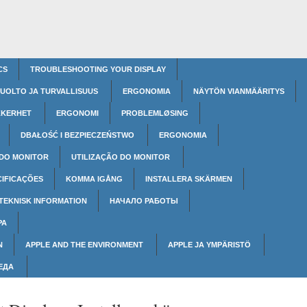
CS
TROUBLESHOOTING YOUR DISPLAY
UOLTO JA TURVALLISUUS
ERGONOMIA
NÄYTÖN VIANMÄÄRITYS
KKERHET
ERGONOMI
PROBLEMLØSING
DBAŁOŚĆ I BEZPIECZEŃSTWO
ERGONOMIA
 DO MONITOR
UTILIZAÇÃO DO MONITOR
CIFICAÇÕES
KOMMA IGÅNG
INSTALLERA SKÄRMEN
TEKNISK INFORMATION
НАЧАЛО РАБОТЫ
РА
N
APPLE AND THE ENVIRONMENT
APPLE JA YMPÄRISTÖ
РЕДА