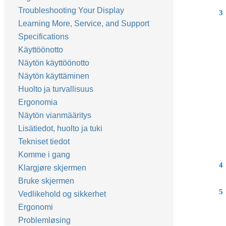
Troubleshooting Your Display
3
Learning More, Service, and Support
Specifications
Käyttöönotto
Näytön käyttöönotto
Näytön käyttäminen
Huolto ja turvallisuus
Ergonomia
Näytön vianmääritys
Lisätiedot, huolto ja tuki
Tekniset tiedot
Komme i gang
4
Klargjøre skjermen
Bruke skjermen
5
Vedlikehold og sikkerhet
Ergonomi
Problemløsing