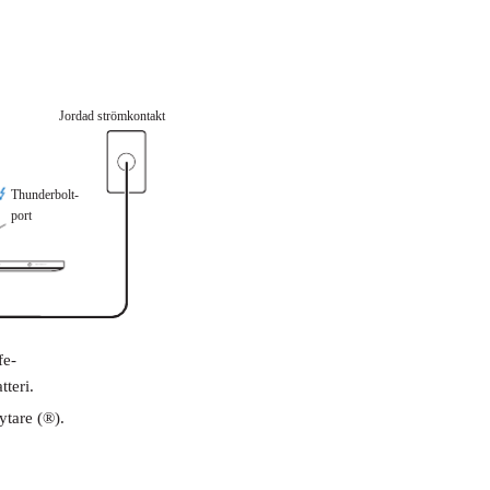
Jordad strömkontakt
Thunderbolt-
port
fe-
teri.
ytare (®).