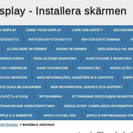
splay -
Installera skärmen
R DISPLAY
USING YOUR DISPLAY
CARE AND SAFETY
ERGONOMI
TÖÖNOTTO
NÄYTÖN KÄYTTÖÖNOTTO
NÄYTÖN KÄYTTÄMINEN
H
KLARGJØRE SKJERMEN
BRUKE SKJERMEN
VEDLIKEHOLD OG SI
ERWSZE KROKI
PODŁĄCZANIE MONITORA
KORZYSTANIE Z MONITORA
ŁUGI I WSPARCIE
DANE TECHNICZNE
INTRODUÇÃO
INSTALAÇÃO
AS DO MONITOR
MAIS INFORMAÇÕES, ASSISTÊNCIA E SUPORTE
ESPE
FELSÖKA BILDSKÄRMEN
MER INFORMATION, SERVICE OCH SUPPORT
СНОСТЬ И УХОД
ЭРГОНОМИКА
УСТРАНЕНИЕ НЕПОЛАДОК МОНИТО
ТЕХНИЧЕСКИЕ ХАРАКТЕРИСТИКИ
REGULATORY COMPLIANCE INFORMATIO
APPLE E O AMBIENTE
APPLE OCH MILJÖN
APPLE И ОКРУЖАЮЩАЯ С
olt Display
>
Installera skärmen