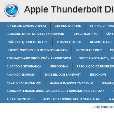
Apple Thunderbolt Di
APPLE LED CINEMA DISPLAY
GETTING STARTED
SETTING UP YOU
LEARNING MORE, SERVICE, AND SUPPORT
SPECIFICATIONS
KÄYT
LISÄTIEDOT, HUOLTO JA TUKI
TEKNISET TIEDOT
KOMME I GANG
SERVICE, SUPPORT OG MER INFORMASJON
SPESIFIKASJONER
PI
ROZWIĄZYWANIE PROBLEMÓW Z MONITOREM
WIĘCEJ INFORMACJI, US
CUIDADO E SEGURANÇA
ERGONOMIA
RESOLUÇÃO DE PROBLEM
ANVÄNDA SKÄRMEN
SKÖTSEL OCH SÄKERHET
ERGONOMI
НАСТРОЙКА МОНИТОРА
ИСПОЛЬЗОВАНИЕ МОНИТОРА
БЕЗОПА
ДОПОЛНИТЕЛЬНАЯ ИНФОРМАЦИЯ, ОБСЛУЖИВАНИЕ И ПОДДЕРЖКА
APPLE OG MILJØET
APPLE ORAZ ŚRODOWISKO NATURALNE
A 
Apple Thunderb