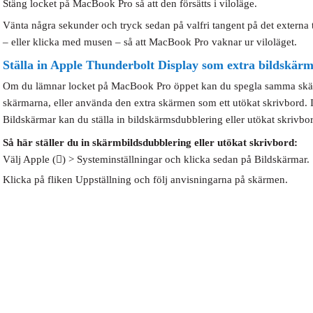
Stäng locket på MacBook Pro så att den försätts i viloläge.
Vänta några sekunder och tryck sedan på valfri tangent på det externa
– eller klicka med musen – så att MacBook Pro vaknar ur viloläget.
Ställa in Apple Thunderbolt Display som extra bildskär
Om du lämnar locket på MacBook Pro öppet kan du spegla samma skä
skärmarna, eller använda den extra skärmen som ett utökat skrivbord. I
Bildskärmar kan du ställa in bildskärmsdubblering eller utökat skrivbo
Så här ställer du in skärmbildsdubblering eller utökat skrivbord:
Välj Apple () > Systeminställningar och klicka sedan på Bildskärmar.
Klicka på fliken Uppställning och följ anvisningarna på skärmen.