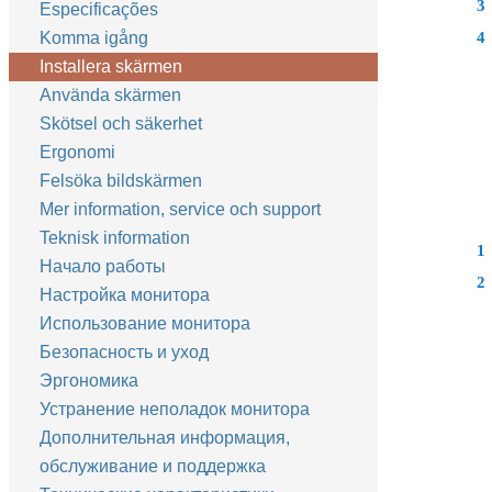
3
Especificações
Komma igång
4
Installera skärmen
Använda skärmen
Skötsel och säkerhet
Ergonomi
Felsöka bildskärmen
Mer information, service och support
Teknisk information
1
Начало работы
2
Настройка монитора
Использование монитора
Безопасность и уход
Эргономика
Устранение неполадок монитора
Дополнительная информация,
обслуживание и поддержка