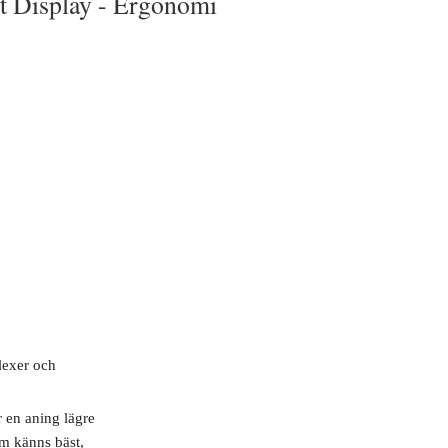
t Display -
Ergonomi
flexer och
r en aning lägre
om känns bäst,