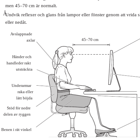
men 45–70 cm är normalt.
Â
Undvik reflexer och glans från lampor eller fönster genom att vrida
eller nedåt.
Avslappnade
45–70 cm
axlar
Händer och
handleder rakt
utsträckta
Underarmar
raka eller
lätt böjda
Stöd för nedre
delen av ryggen
Benen i rät vinkel