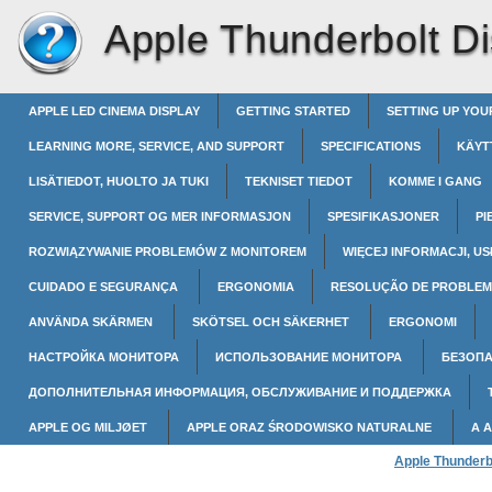
Apple Thunderbolt Di
APPLE LED CINEMA DISPLAY
GETTING STARTED
SETTING UP YOU
LEARNING MORE, SERVICE, AND SUPPORT
SPECIFICATIONS
KÄYT
LISÄTIEDOT, HUOLTO JA TUKI
TEKNISET TIEDOT
KOMME I GANG
SERVICE, SUPPORT OG MER INFORMASJON
SPESIFIKASJONER
PI
ROZWIĄZYWANIE PROBLEMÓW Z MONITOREM
WIĘCEJ INFORMACJI, US
CUIDADO E SEGURANÇA
ERGONOMIA
RESOLUÇÃO DE PROBLEM
ANVÄNDA SKÄRMEN
SKÖTSEL OCH SÄKERHET
ERGONOMI
НАСТРОЙКА МОНИТОРА
ИСПОЛЬЗОВАНИЕ МОНИТОРА
БЕЗОПА
ДОПОЛНИТЕЛЬНАЯ ИНФОРМАЦИЯ, ОБСЛУЖИВАНИЕ И ПОДДЕРЖКА
APPLE OG MILJØET
APPLE ORAZ ŚRODOWISKO NATURALNE
A 
Apple Thunderb