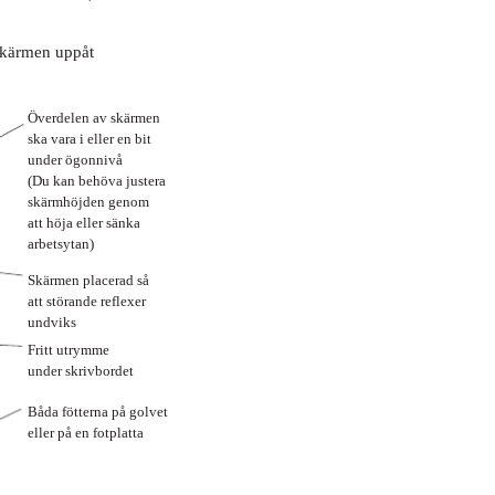
 skärmen uppåt
Överdelen av skärmen
ska vara i eller en bit
under ögonnivå
(Du kan behöva justera
skärmhöjden genom
att höja eller sänka
arbetsytan)
Skärmen placerad så
att störande reflexer
undviks
Fritt utrymme
under skrivbordet
Båda fötterna på golvet
eller på en fotplatta