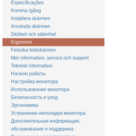
Especificações
Komma igång
Installera skärmen
Använda skärmen
Skötsel och säkerhet
Ergonomi
Felsöka bildskärmen
Mer information, service och support
Teknisk information
Начало работы
Настройка монитора
Использование монитора
Безопасность и уход
Эргономика
Устранение неполадок монитора
Дополнительная информация,
обслуживание и поддержка