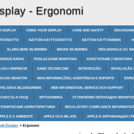
splay -
Ergonomi
R DISPLAY
USING YOUR DISPLAY
CARE AND SAFETY
ERGONOMI
TÖÖNOTTO
NÄYTÖN KÄYTTÖÖNOTTO
NÄYTÖN KÄYTTÄMINEN
H
KLARGJØRE SKJERMEN
BRUKE SKJERMEN
VEDLIKEHOLD OG SI
ERWSZE KROKI
PODŁĄCZANIE MONITORA
KORZYSTANIE Z MONITORA
ŁUGI I WSPARCIE
DANE TECHNICZNE
INTRODUÇÃO
INSTALAÇÃO
AS DO MONITOR
MAIS INFORMAÇÕES, ASSISTÊNCIA E SUPORTE
ESPE
FELSÖKA BILDSKÄRMEN
MER INFORMATION, SERVICE OCH SUPPORT
СНОСТЬ И УХОД
ЭРГОНОМИКА
УСТРАНЕНИЕ НЕПОЛАДОК МОНИТО
ТЕХНИЧЕСКИЕ ХАРАКТЕРИСТИКИ
REGULATORY COMPLIANCE INFORMATIO
APPLE E O AMBIENTE
APPLE OCH MILJÖN
APPLE И ОКРУЖАЮЩАЯ С
olt Display
>
Ergonomi