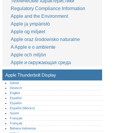
Технические характеристики
Regulatory Compliance Information
Apple and the Environment
Apple ja ympäristö
Apple og miljøet
Apple oraz środowisko naturalne
A Apple e o ambiente
Apple och miljön
Apple и окружающая среда
Apple Thunderbolt Display
Dansk
Deutsch
English
Español
Español
Español (México)‎
Suomi
Français
Français
Bahasa Indonesia