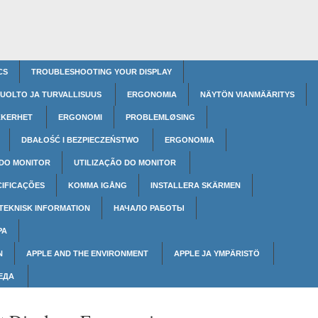
CS
TROUBLESHOOTING YOUR DISPLAY
UOLTO JA TURVALLISUUS
ERGONOMIA
NÄYTÖN VIANMÄÄRITYS
KKERHET
ERGONOMI
PROBLEMLØSING
DBAŁOŚĆ I BEZPIECZEŃSTWO
ERGONOMIA
 DO MONITOR
UTILIZAÇÃO DO MONITOR
CIFICAÇÕES
KOMMA IGÅNG
INSTALLERA SKÄRMEN
TEKNISK INFORMATION
НАЧАЛО РАБОТЫ
РА
N
APPLE AND THE ENVIRONMENT
APPLE JA YMPÄRISTÖ
РЕДА