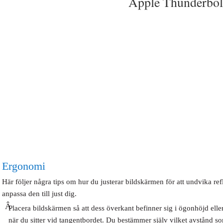
Apple Thunderbol
Ergonomi
Här följer några tips om hur du justerar bildskärmen för att undvika re
anpassa den till just dig.
Â
Placera bildskärmen så att dess överkant befinner sig i ögonhöjd elle
när du sitter vid tangentbordet. Du bestämmer själv vilket avstånd s