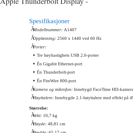
Apple Thunderbolt Display -
Spesifikasjoner
Â
Modellnummer:
A1407
Â
Oppløsning:
2560 x 1440 ved 60 Hz
Â
Porter:
•
Tre høyhastighets USB 2.0-porter
•
Én Gigabit Ethernet-port
•
Én Thunderbolt-port
•
Én FireWire 800-port
Â
Kamera og mikrofon:
Innebygd FaceTime HD-kamera
Â
Høyttalere:
Innebygde 2.1-høyttalere med effekt på 
Størrelse:
Â
Vekt:
10,7 kg
Â
Høyde:
48,81 cm
Â
Bredde:
65,17 cm