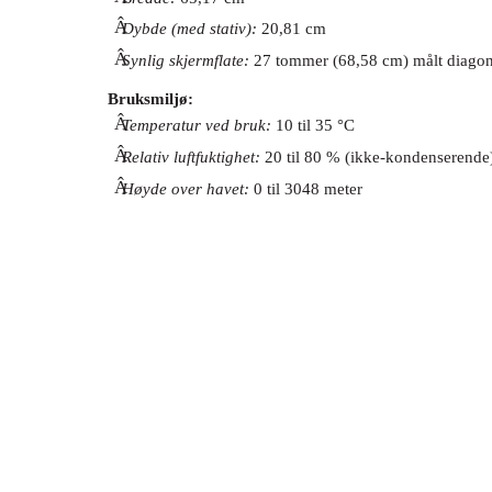
Â
Dybde (med stativ):
20,81 cm
Â
Synlig skjermflate:
27 tommer (68,58 cm) målt diagon
Bruksmiljø:
Â
Temperatur ved bruk:
10 til 35 °C
Â
Relativ luftfuktighet:
20 til 80 % (ikke-kondenserende
Â
Høyde over havet:
0 til 3048 meter