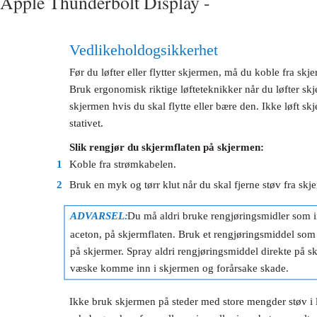
Apple Thunderbolt Display -
Vedlikehold og sikkerhet
Før du løfter eller flytter skjermen, må du koble fra sk
Bruk ergonomisk riktige løfteteknikker når du løfter skj
skjermen hvis du skal flytte eller bære den. Ikke løft skj
stativet.
Slik rengjør du skjermflaten på skjermen:
1
Koble fra strømkabelen.
2
Bruk en myk og tørr klut når du skal fjerne støv fra skj
ADVARSEL:
Du må aldri bruke rengjøringsmidler som i
aceton, på skjermflaten. Bruk et rengjøringsmiddel som e
på skjermer. Spray aldri rengjøringsmiddel direkte på sk
væske komme inn i skjermen og forårsake skade.
Ikke bruk skjermen på steder med store mengder støv i luf