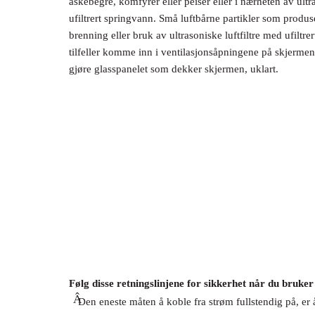
askebegre, komfyrer eller peiser eller i nærheten av ult
ufiltrert springvann. Små luftbårne partikler som produ
brenning eller bruk av ultrasoniske luftfiltre med ufiltre
tilfeller komme inn i ventilasjonsåpningene på skjerme
gjøre glasspanelet som dekker skjermen, uklart.
Følg disse retningslinjene for sikkerhet når du bruke
Â
Den eneste måten å koble fra strøm fullstendig på, er