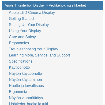
Apple Thunderbolt Display > Vedlikehold og sikkerhet
Apple LED Cinema Display
44
Norsk
Getting Started
Setting Up Your Display
Using Your Display
Care and Safety
Ergonomics
Troubleshooting Your Display
Learning More, Service, and Support
Specifications
Käyttöönotto
Näytön käyttöönotto
Näytön käyttäminen
Huolto ja turvallisuus
Ergonomia
Näytön vianmääritys
Lisätiedot, huolto ja tuki