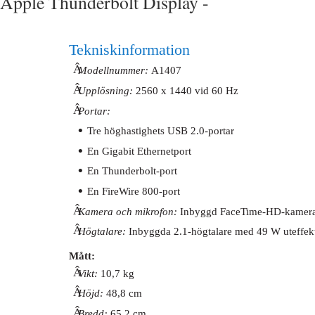
Apple Thunderbolt Display -
Teknisk information
Â
Modellnummer:
A1407
Â
Upplösning:
2560 x 1440 vid 60 Hz
Â
Portar:
•
Tre höghastighets USB 2.0-portar
•
En Gigabit Ethernetport
•
En Thunderbolt-port
•
En FireWire 800-port
Â
Kamera och mikrofon:
Inbyggd FaceTime-HD-kamera
Â
Högtalare:
Inbyggda 2.1-högtalare med 49 W uteffek
Mått:
Â
Vikt:
10,7 kg
Â
Höjd:
48,8 cm
Â
Bredd:
65,2 cm