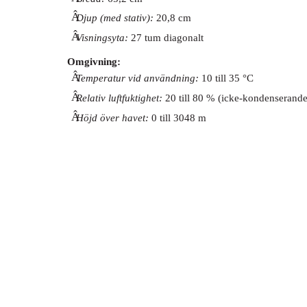
Â
Djup (med stativ):
20,8 cm
Â
Visningsyta:
27 tum diagonalt
Omgivning:
Â
Temperatur vid användning:
10 till 35 °C
Â
Relativ luftfuktighet:
20 till 80 % (icke-kondenserande
Â
Höjd över havet:
0 till 3048 m