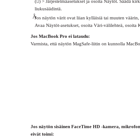
() > Järjestelmäasetukset ja osoita Näytöt. Säädä kir
liukusäädintä.
Â
Jos näytön värit ovat liian kylläisiä tai muuten väärin
Avaa Näytöt-asetukset, osoita Väri-välilehteä, osoita K
Jos MacBook Pro ei lataudu:
Varmista, että näytön MagSafe-liitin on kunnolla MacB
Jos näytön sisäinen FaceTime HD -kamera, mikrofoni, 
eivät toimi: