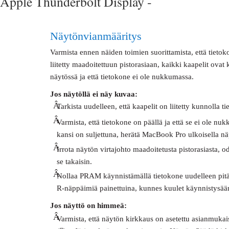
Apple Thunderbolt Display -
Näytön vianmääritys
Varmista ennen näiden toimien suorittamista, että tietok
liitetty maadoitettuun pistorasiaan, kaikki kaapelit ovat 
näytössä ja että tietokone ei ole nukkumassa.
Jos näytöllä ei näy kuvaa:
Â
Tarkista uudelleen, että kaapelit on liitetty kunnolla 
Â
Varmista, että tietokone on päällä ja että se ei ole 
kansi on suljettuna, herätä MacBook Pro ulkoisella näpp
Â
Irrota näytön virtajohto maadoitetusta pistorasiasta, o
se takaisin.
Â
Nollaa PRAM käynnistämällä tietokone uudelleen pitä
R-näppäimiä painettuina, kunnes kuulet käynnistysään
Jos näyttö on himmeä:
Â
Varmista, että näytön kirkkaus on asetettu asianmukai