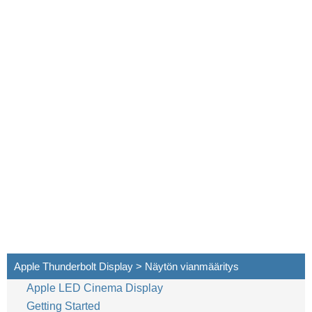
32
Suomi
Apple Thunderbolt Display > Näytön vianmääritys
Apple LED Cinema Display
Getting Started