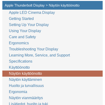
Apple Thunderbolt Display > Näytön käyttöönotto
Apple LED Cinema Display
24
Suomi
Getting Started
Setting Up Your Display
Using Your Display
Care and Safety
Ergonomics
Troubleshooting Your Display
Learning More, Service, and Support
Specifications
Käyttöönotto
Näytön käyttöönotto
Näytön käyttäminen
Huolto ja turvallisuus
Ergonomia
Näytön vianmääritys
Lisätiedot, huolto ja tuki