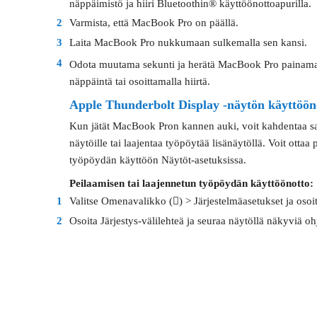
näppäimistö ja hiiri Bluetoothin® käyttöönottoapurilla.
2
Varmista, että MacBook Pro on päällä.
3
Laita MacBook Pro nukkumaan sulkemalla sen kansi.
4
Odota muutama sekunti ja herätä MacBook Pro painama
näppäintä tai osoittamalla hiirtä.
Apple Thunderbolt Display -näytön käyttööno
Kun jätät MacBook Pron kannen auki, voit kahdentaa
näytöille tai laajentaa työpöytää lisänäytöllä. Voit ottaa
työpöydän käyttöön Näytöt-asetuksissa.
Peilaamisen tai laajennetun työpöydän käyttöönotto:
1
Valitse Omenavalikko () > Järjestelmäasetukset ja osoi
2
Osoita Järjestys-välilehteä ja seuraa näytöllä näkyviä ohj