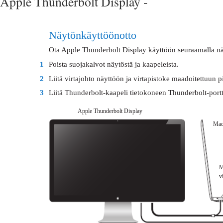
Apple Thunderbolt Display -
Näytön käyttöönotto
Ota Apple Thunderbolt Display käyttöön seuraamalla näi
1
Poista suojakalvot näytöstä ja kaapeleista.
2
Liitä virtajohto näyttöön ja virtapistoke maadoitettuun p
3
Liitä Thunderbolt-kaapeli tietokoneen Thunderbolt-portt
Apple Thunderbolt Display
Mac
M
v