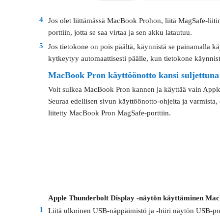
4
Jos olet liittämässä MacBook Prohon, liitä MagSafe-li
porttiin, jotta se saa virtaa ja sen akku latautuu.
5
Jos tietokone on pois päältä, käynnistä se painamalla kä
kytkeytyy automaattisesti päälle, kun tietokone käynnis
MacBook Pron käyttöönotto kansi suljettuna
Voit sulkea MacBook Pron kannen ja käyttää vain Apple
Seuraa edellisen sivun käyttöönotto-ohjeita ja varmista,
liitetty MacBook Pron MagSafe-porttiin.
Apple Thunderbolt Display -näytön käyttäminen MacB
1
Liitä ulkoinen USB-näppäimistö ja -hiiri näytön USB-por