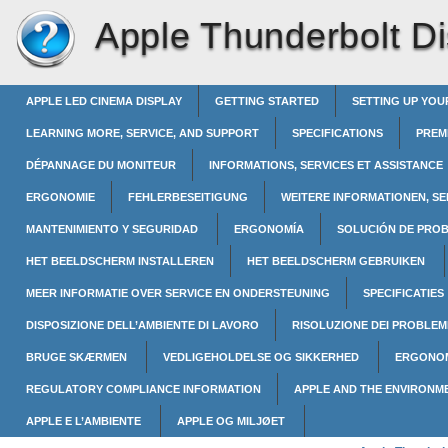
Apple Thunderbolt Di
APPLE LED CINEMA DISPLAY
GETTING STARTED
SETTING UP YOU
LEARNING MORE, SERVICE, AND SUPPORT
SPECIFICATIONS
PREM
DÉPANNAGE DU MONITEUR
INFORMATIONS, SERVICES ET ASSISTANCE
ERGONOMIE
FEHLERBESEITIGUNG
WEITERE INFORMATIONEN, S
MANTENIMIENTO Y SEGURIDAD
ERGONOMÍA
SOLUCIÓN DE PRO
HET BEELDSCHERM INSTALLEREN
HET BEELDSCHERM GEBRUIKEN
MEER INFORMATIE OVER SERVICE EN ONDERSTEUNING
SPECIFICATIES
DISPOSIZIONE DELL’AMBIENTE DI LAVORO
RISOLUZIONE DEI PROBLEM
BRUGE SKÆRMEN
VEDLIGEHOLDELSE OG SIKKERHED
ERGONO
REGULATORY COMPLIANCE INFORMATION
APPLE AND THE ENVIRONM
APPLE E L’AMBIENTE
APPLE OG MILJØET