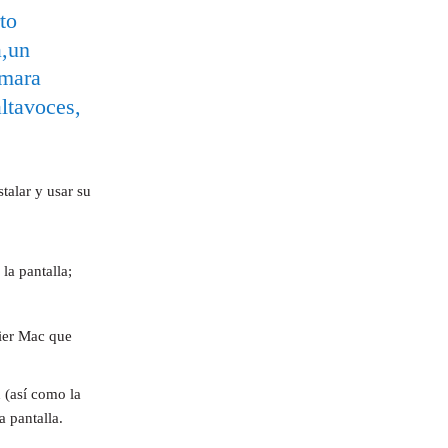
to
, un
ámara
altavoces,
talar y usar su
la pantalla;
uier Mac que
 (así como la
a pantalla.