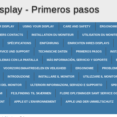
splay -
Primeros pasos
R DISPLAY
USING YOUR DISPLAY
CARE AND SAFETY
ERGONOMI
IERS CONTACTS
INSTALLATION DU MONITEUR
UTILISATION DU MONI
SPÉCIFICATIONS
EINFÜHRUNG
EINRICHTEN IHRES DISPLAYS
ERVICE UND SUPPORT
TECHNISCHE DATEN
PRIMEROS PASOS
INS
BLEMAS CON LA PANTALLA
MÁS INFORMACIÓN, SERVICIO Y SOPORTE
VOORZORGSMAATREGELEN EN VEILIGHEID
ERGONOMIE
PROBLEM
INTRODUZIONE
INSTALLARE IL MONITOR
UTILIZZARE IL MONIT
I DEL MONITOR
ULTERIORI INFORMAZIONI, SERVIZIO E SUPPORTO
SPE
MI
FEJLFINDING TIL SKÆRMEN
FLERE OPLYSNINGER SAMT SERVICE O
ENT
APPLE ET L’ENVIRONNEMENT
APPLE UND DER UMWELTSCHUTZ