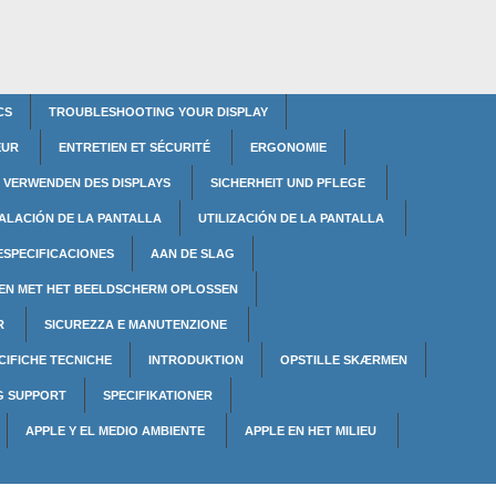
CS
TROUBLESHOOTING YOUR DISPLAY
TEUR
ENTRETIEN ET SÉCURITÉ
ERGONOMIE
VERWENDEN DES DISPLAYS
SICHERHEIT UND PFLEGE
TALACIÓN DE LA PANTALLA
UTILIZACIÓN DE LA PANTALLA
ESPECIFICACIONES
AAN DE SLAG
EN MET HET BEELDSCHERM OPLOSSEN
OR
SICUREZZA E MANUTENZIONE
CIFICHE TECNICHE
INTRODUKTION
OPSTILLE SKÆRMEN
G SUPPORT
SPECIFIKATIONER
APPLE Y EL MEDIO AMBIENTE
APPLE EN HET MILIEU