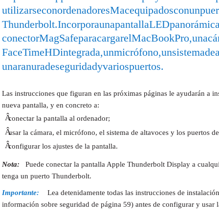
utilizarse con ordenadores Mac equipados con un puer
Thunderbolt. Incorpora una pantalla LED panorámica
conector MagSafe para cargar el MacBook Pro, una c
FaceTime HD integrada, un micrófono, un sistema de 
una ranura de seguridad y varios puertos.
Las instrucciones que figuran en las próximas páginas le ayudarán a ins
nueva pantalla, y en concreto a:
Â
conectar la pantalla al ordenador;
Â
usar la cámara, el micrófono, el sistema de altavoces y los puertos de 
Â
configurar los ajustes de la pantalla.
Nota:
Puede conectar la pantalla Apple Thunderbolt Display a cualq
tenga un puerto Thunderbolt.
Importante:
Lea detenidamente todas las instrucciones de instalación
información sobre seguridad de página 59) antes de configurar y usar l