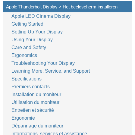
Apple Thunderbolt Display > Het beeldscherm installeren
Apple LED Cinema Display
68
Nederlands
Getting Started
Setting Up Your Display
Using Your Display
Care and Safety
Ergonomics
Troubleshooting Your Display
Learning More, Service, and Support
Specifications
Premiers contacts
Installation du moniteur
Utilisation du moniteur
Entretien et sécurité
Ergonomie
Dépannage du moniteur
Informations, services et assistance