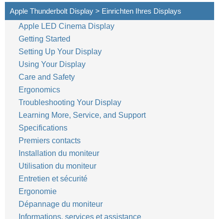
Apple Thunderbolt Display > Einrichten Ihres Displays
Apple LED Cinema Display
38
Deutsch
Getting Started
Setting Up Your Display
Using Your Display
Care and Safety
Ergonomics
Troubleshooting Your Display
Learning More, Service, and Support
Specifications
Premiers contacts
Installation du moniteur
Utilisation du moniteur
Entretien et sécurité
Ergonomie
Dépannage du moniteur
Informations, services et assistance