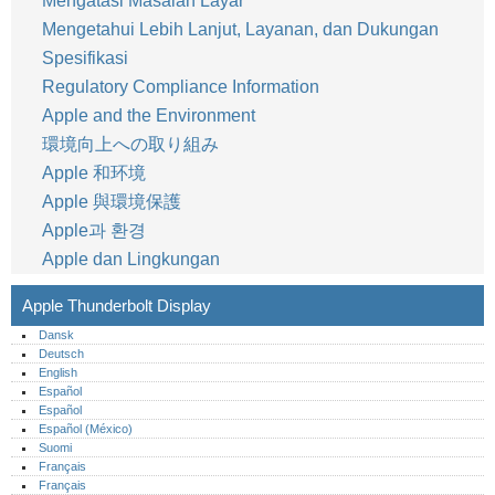
Mengatasi Masalah Layar
Mengetahui Lebih Lanjut, Layanan, dan Dukungan
Spesifikasi
Regulatory Compliance Information
Apple and the Environment
環境向上への取り組み
Apple 和环境
Apple 與環境保護
Apple과 환경
Apple dan Lingkungan
Apple Thunderbolt Display
Dansk
Deutsch
English
Español
Español
Español (México)‎
Suomi
Français
Français