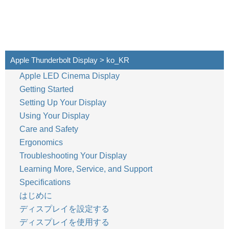
Apple Thunderbolt Display > ko_KR
Apple LED Cinema Display
Getting Started
Setting Up Your Display
Using Your Display
Care and Safety
Ergonomics
Troubleshooting Your Display
Learning More, Service, and Support
Specifications
はじめに
ディスプレイを設定する
ディスプレイを使用する