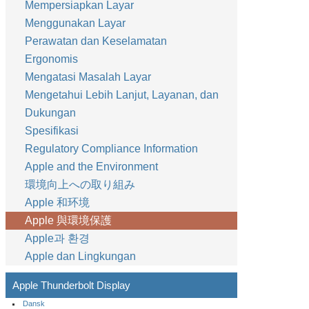
Mempersiapkan Layar
Menggunakan Layar
Perawatan dan Keselamatan
Ergonomis
Mengatasi Masalah Layar
Mengetahui Lebih Lanjut, Layanan, dan
Dukungan
Spesifikasi
Regulatory Compliance Information
Apple and the Environment
環境向上への取り組み
Apple 和环境
Apple 與環境保護
Apple과 환경
Apple dan Lingkungan
Apple Thunderbolt Display
Dansk