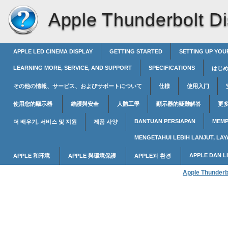
Apple Thunderbolt Di
APPLE LED CINEMA DISPLAY
GETTING STARTED
SETTING UP YOU
LEARNING MORE, SERVICE, AND SUPPORT
SPECIFICATIONS
はじ
その他の情報、サービス、およびサポートについて
仕様
使用入门
使用您的顯示器
維護與安全
人體工學
顯示器的疑難解答
更
BANTUAN PERSIAPAN
MEMP
더 배우기, 서비스 및 지원
제품 사양
MENGETAHUI LEBIH LANJUT, LA
APPLE DAN 
APPLE 和环境
APPLE 與環境保護
APPLE과 환경
Apple Thunderb