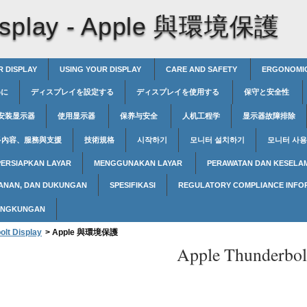
splay -
Apple 與環境保護
R DISPLAY
USING YOUR DISPLAY
CARE AND SAFETY
ERGONOMI
めに
ディスプレイを設定する
ディスプレイを使用する
保守と安全性
安装显示器
使用显示器
保养与安全
人机工程学
显示器故障排除
多內容、服務與支援
技術規格
시작하기
모니터 설치하기
모니터 사
ERSIAPKAN LAYAR
MENGGUNAKAN LAYAR
PERAWATAN DAN KESELA
YANAN, DAN DUKUNGAN
SPESIFIKASI
REGULATORY COMPLIANCE INFO
LINGKUNGAN
olt Display
>
Apple 與環境保護
Apple Thunderbol