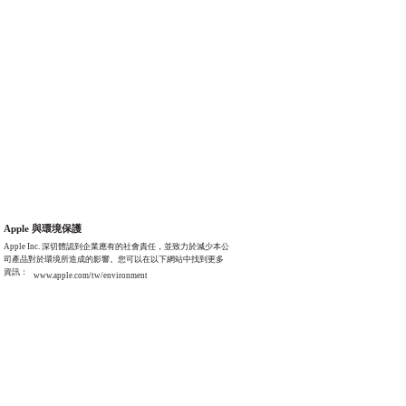
Apple 與環境保護
Apple Inc. 深切體認到企業應有的社會責任，並致力於減少本公
司產品對於環境所造成的影響。您可以在以下網站中找到更多
資訊：
www.apple.com/tw/environment