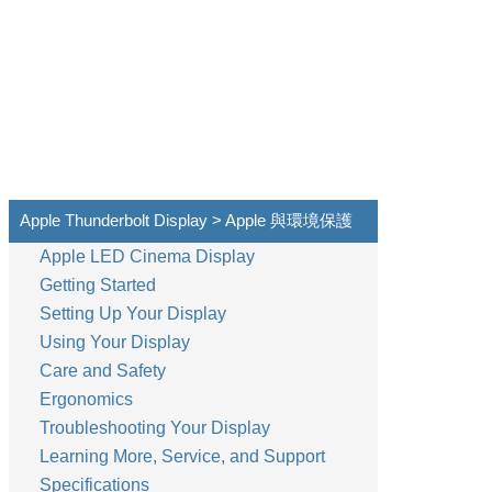
Apple Thunderbolt Display > Apple 與環境保護
Apple LED Cinema Display
Getting Started
Setting Up Your Display
Using Your Display
Care and Safety
Ergonomics
Troubleshooting Your Display
Learning More, Service, and Support
Specifications