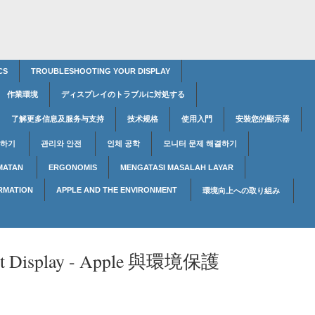
CS
TROUBLESHOOTING YOUR DISPLAY
作業環境
ディスプレイのトラブルに対処する
了解更多信息及服务与支持
技术规格
使用入門
安裝您的顯示器
용하기
관리와 안전
인체 공학
모니터 문제 해결하기
MATAN
ERGONOMIS
MENGATASI MASALAH LAYAR
RMATION
APPLE AND THE ENVIRONMENT
環境向上への取り組み
t Display -
Apple 與環境保護