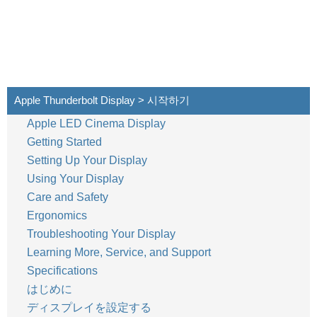
Apple Thunderbolt Display > 시작하기
60
한국어
Apple LED Cinema Display
Getting Started
Setting Up Your Display
Using Your Display
Care and Safety
Ergonomics
Troubleshooting Your Display
Learning More, Service, and Support
Specifications
はじめに
ディスプレイを設定する