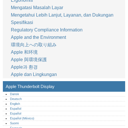
Ergonomis
Mengatasi Masalah Layar
Mengetahui Lebih Lanjut, Layanan, dan Dukungan
Spesifikasi
Regulatory Compliance Information
Apple and the Environment
環境向上への取り組み
Apple 和环境
Apple 與環境保護
Apple과 환경
Apple dan Lingkungan
Apple Thunderbolt Display
Dansk
Deutsch
English
Español
Español
Español (México)‎
Suomi