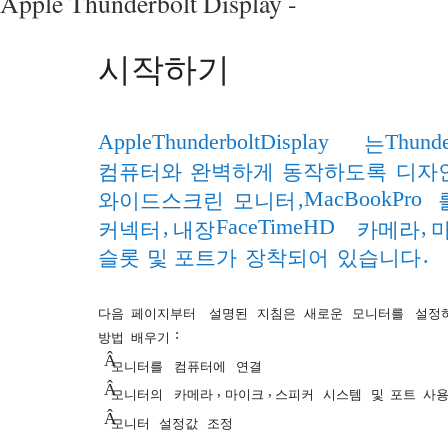
Apple Thunderbolt Display -
시작하기
Apple Thunderbolt Display
Thunde
는
컴퓨터와
완벽하게
동작하도록
디자
, MacBook Pro
와이드스크린
모니터
,
FaceTime HD
,
커넥터
내장
카메라
.
슬롯
및
포트가
장착되어
있습니다
다음
페이지부터
설명된
지침은
새로운
모니터를
설정
:
방법
배우기
Â
모니터를
컴퓨터에
연결
Â
,
,
모니터의
카메라
마이크
스피커
시스템
및
포트
사
Â
모니터
설정값
조정