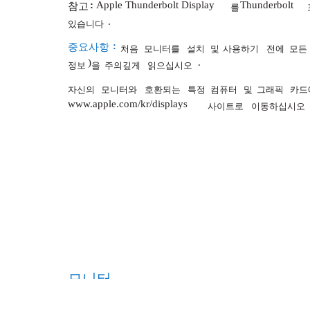
:
Apple Thunderbolt Display
Thunderbolt
참고
를
.
있습니다
:
중요사항
처음
모니터를
설치
및
사용하기
전에
모든
)
.
정보
을
주의깊게
읽으십시오
자신의
모니터와
호환되는
특정
컴퓨터
및
그래픽
카드
www.apple.com/kr/displays
사이트로
이동하십시오
모니터