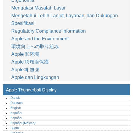
Ergonomis
Mengatasi Masalah Layar
Mengetahui Lebih Lanjut, Layanan, dan Dukungan
Spesifikasi
Regulatory Compliance Information
Apple and the Environment
環境向上への取り組み
Apple 和环境
Apple 與環境保護
Apple과 환경
Apple dan Lingkungan
Apple Thunderbolt Display
Dansk
Deutsch
English
Español
Español
Español (México)‎
Suomi