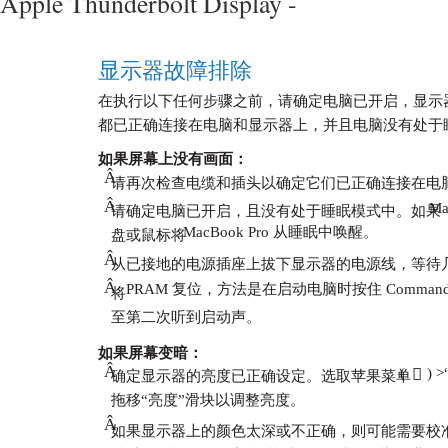
Apple Thunderbolt Display -
显示器故障排除
在执行以下任何步骤之前，请确定电脑已开启，显示
都已正确连接在电脑和显示器上，并且电脑没有处于
如果屏幕上没有画面：
Â
请再次检查电缆和插头以确定它们已正确连接在电
Â
M
请确定电脑已开启，且没有处于睡眠模式中。如果
MacBook Pro 从睡眠中唤醒。
盘或鼠标将
Â
从已接地的电源插座上拔下显示器的电源线，等待
Â
PRAM 复位，方法是在启动电脑时按住 Command (x)
将
至第二次听到启动声。
如果屏幕变暗：
Â
(

)
确定显示器的亮度已正确设定。选取苹果菜单
拖移“亮度”滑块以调整亮度。
Â
如果显示器上的颜色太深或不正确，则可能需要校准