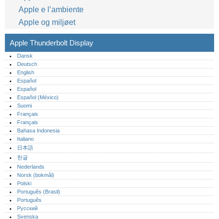
Apple e l’ambiente
Apple og miljøet
Apple Thunderbolt Display
Dansk
Deutsch
English
Español
Español
Español (México)‎
Suomi
Français
Français
Bahasa Indonesia
Italiano
日本語
한글
Nederlands
Norsk (bokmål)‎
Polski
Português (Brasil)
Português‎
Русский
Svenska