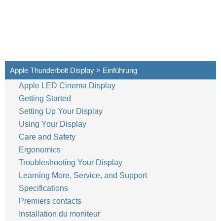
Apple Thunderbolt Display > Einführung
Apple LED Cinema Display
36
Deutsch
Getting Started
Setting Up Your Display
Using Your Display
Care and Safety
Ergonomics
Troubleshooting Your Display
Learning More, Service, and Support
Specifications
Premiers contacts
Installation du moniteur