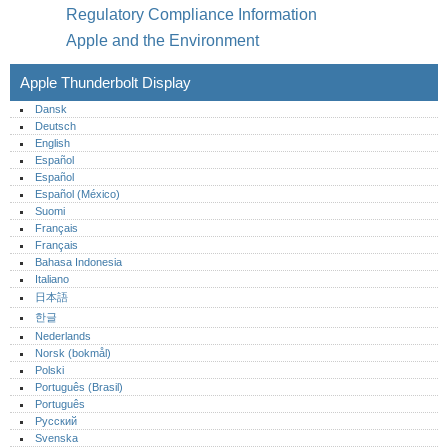
Regulatory Compliance Information
Apple and the Environment
Apple Thunderbolt Display
Dansk
Deutsch
English
Español
Español
Español (México)‎
Suomi
Français
Français
Bahasa Indonesia
Italiano
日本語
한글
Nederlands
Norsk (bokmål)‎
Polski
Português (Brasil)
Português‎
Русский
Svenska