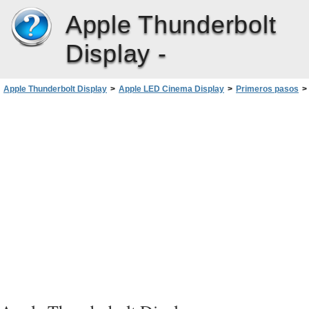
Apple Thunderbolt
Display -
Apple Thunderbolt Display
>
Apple LED Cinema Display
>
Primeros pasos
>
Utilización de la pantalla