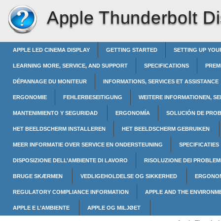
Apple Thunderbolt Di
APPLE LED CINEMA DISPLAY
GETTING STARTED
SETTING UP YOU
LEARNING MORE, SERVICE, AND SUPPORT
SPECIFICATIONS
PREM
DÉPANNAGE DU MONITEUR
INFORMATIONS, SERVICES ET ASSISTANCE
ERGONOMIE
FEHLERBESEITIGUNG
WEITERE INFORMATIONEN, S
MANTENIMIENTO Y SEGURIDAD
ERGONOMÍA
SOLUCIÓN DE PRO
HET BEELDSCHERM INSTALLEREN
HET BEELDSCHERM GEBRUIKEN
MEER INFORMATIE OVER SERVICE EN ONDERSTEUNING
SPECIFICATIES
DISPOSIZIONE DELL’AMBIENTE DI LAVORO
RISOLUZIONE DEI PROBLEM
BRUGE SKÆRMEN
VEDLIGEHOLDELSE OG SIKKERHED
ERGONO
REGULATORY COMPLIANCE INFORMATION
APPLE AND THE ENVIRONM
APPLE E L’AMBIENTE
APPLE OG MILJØET