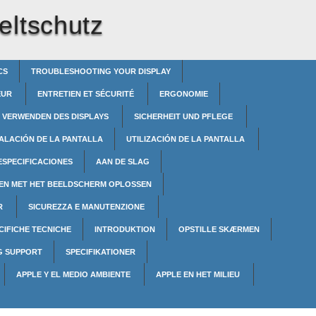
eltschutz
CS
TROUBLESHOOTING YOUR DISPLAY
TEUR
ENTRETIEN ET SÉCURITÉ
ERGONOMIE
VERWENDEN DES DISPLAYS
SICHERHEIT UND PFLEGE
TALACIÓN DE LA PANTALLA
UTILIZACIÓN DE LA PANTALLA
ESPECIFICACIONES
AAN DE SLAG
EN MET HET BEELDSCHERM OPLOSSEN
OR
SICUREZZA E MANUTENZIONE
CIFICHE TECNICHE
INTRODUKTION
OPSTILLE SKÆRMEN
G SUPPORT
SPECIFIKATIONER
APPLE Y EL MEDIO AMBIENTE
APPLE EN HET MILIEU