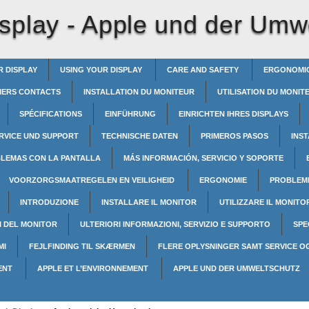
splay -
Apple und der Umw
R DISPLAY
USING YOUR DISPLAY
CARE AND SAFETY
ERGONOMI
IERS CONTACTS
INSTALLATION DU MONITEUR
UTILISATION DU MONI
SPÉCIFICATIONS
EINFÜHRUNG
EINRICHTEN IHRES DISPLAYS
ERVICE UND SUPPORT
TECHNISCHE DATEN
PRIMEROS PASOS
INS
BLEMAS CON LA PANTALLA
MÁS INFORMACIÓN, SERVICIO Y SOPORTE
VOORZORGSMAATREGELEN EN VEILIGHEID
ERGONOMIE
PROBLEM
INTRODUZIONE
INSTALLARE IL MONITOR
UTILIZZARE IL MONIT
I DEL MONITOR
ULTERIORI INFORMAZIONI, SERVIZIO E SUPPORTO
SPE
MI
FEJLFINDING TIL SKÆRMEN
FLERE OPLYSNINGER SAMT SERVICE O
ENT
APPLE ET L’ENVIRONNEMENT
APPLE UND DER UMWELTSCHUTZ