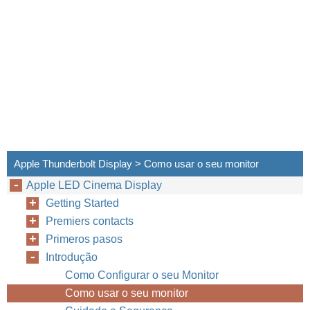
Apple Thunderbolt Display > Como usar o seu monitor
Apple LED Cinema Display
54
Português do Brasil
Getting Started
Premiers contacts
Primeros pasos
Introdução
Como Configurar o seu Monitor
Como usar o seu monitor