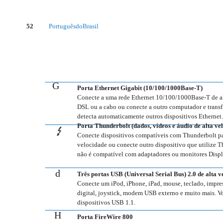
52
Português do Brasil
G
Porta Ethernet Gigabit (10/100/1000Base-T)
Conecte a uma rede Ethernet 10/100/1000Base-T de a
DSL ou a cabo ou conecte a outro computador e transfi
detecta automaticamente outros dispositivos Ethernet.
Porta Thunderbolt (dados, vídeos e áudio de alta ve
Conecte dispositivos compatíveis com Thunderbolt par
velocidade ou conecte outro dispositivo que utilize 
não é compatível com adaptadores ou monitores Disp
d
Três portas USB (Universal Serial Bus) 2.0 de alta 
Conecte um iPod, iPhone, iPad, mouse, teclado, impre
digital, joystick, modem USB externo e muito mais. 
dispositivos USB 1.1.
H
Porta FireWire 800