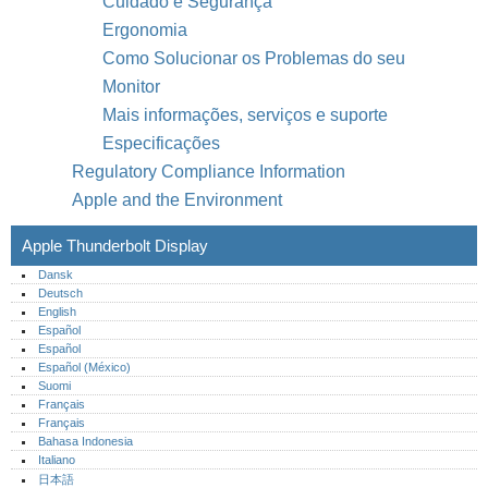
Cuidado e Segurança
Ergonomia
Como Solucionar os Problemas do seu
Monitor
Mais informações, serviços e suporte
Especificações
Regulatory Compliance Information
Apple and the Environment
Apple Thunderbolt Display
Dansk
Deutsch
English
Español
Español
Español (México)‎
Suomi
Français
Français
Bahasa Indonesia
Italiano
日本語