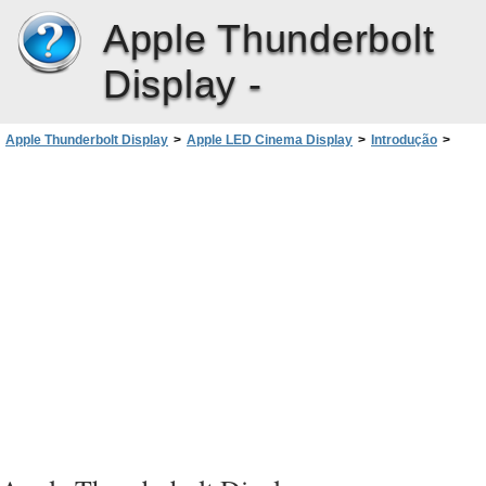
Apple Thunderbolt
Display -
Apple Thunderbolt Display
>
Apple LED Cinema Display
>
Introdução
>
Como usar o seu monitor