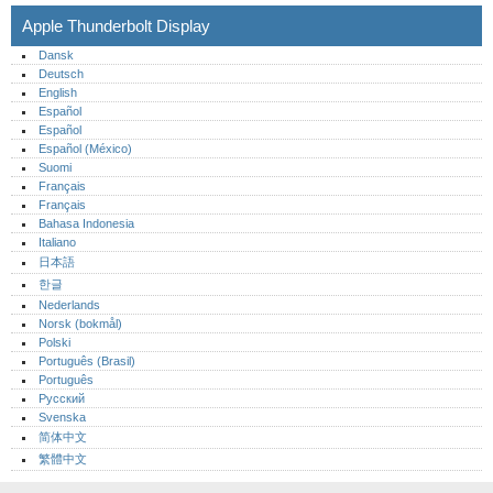
Apple Thunderbolt Display
Dansk
Deutsch
English
Español
Español
Español (México)‎
Suomi
Français
Français
Bahasa Indonesia
Italiano
日本語
한글
Nederlands
Norsk (bokmål)‎
Polski
Português (Brasil)
Português‎
Русский
Svenska
简体中文
繁體中文