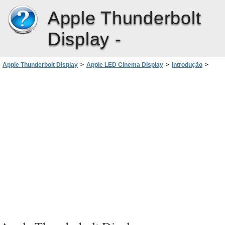
Apple Thunderbolt
Display -
Apple Thunderbolt Display
>
Apple LED Cinema Display
>
Introdução
>
Como Solucionar os Problemas do seu Monitor